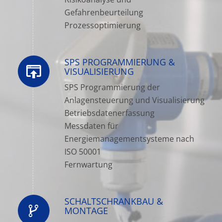
Gefahrenbeurteilung
Prozessoptimierung
SPS PROGRAMMIERUNG &
VISUALISIERUNG
SPS Programmierung der
Anlagensteuerung und Visualisierung
Betriebsdatenerfassung
Messdaten für
Energiemanagementsysteme nach
ISO 50001
Fernwartung
SCHALTSCHRANKBAU &
MONTAGE